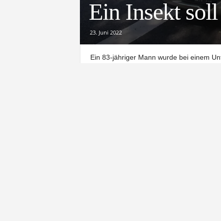
Ein Insekt sol
23. Juni 2022
Ein 83-jähriger Mann wurde bei einem U
Hardenberg leicht verletzt. Zuvor geriet 
Gegenverkehr und stieß mit dem Senior z
Insekt abgelenkt habe.
Der Unfall ereignete sich am Dienstagmo
zwischen Hardegsen und Nörten-Hardenbe
Jährigen laut Polizei ein Insekt ins Gesic
seitlich mit dem entgegenkommenden Op
Die beiden Fahrzeuge waren nicht mehr fa
Euro. Während der Unfallaufnahme musste
waren die Ortsfeuerwehren Wolbrechtsha
Feuerwehr Northeim. Der Notarzt wurde v