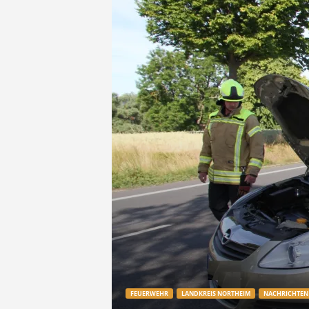
e
t
z
t
FEUERWEHR
LANDKREIS NORTHEIM
NACHRICHTEN