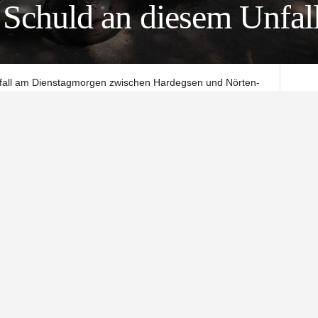
l Schuld an diesem Unfal
nfall am Dienstagmorgen zwischen Hardegsen und Nörten-
ein 69-jähriger Nörten-Hardenberger mit seinem Auto in den
usammen. Der Verursacher gab an, dass ihn zuvor ein
rgen auf der Bundesstraße 446 bei Wolbrechtshausen
rg. Kurz vor der Abfahrt Wolbrechtshausen flog dem 69-
ht, wodurch er auf die Gegenfahrbahn geriet. Dabei stieß er
el des Braunschweigers zusammen.
hrbereit, die Polizei schätzt den Schaden auf etwa 17.000
 die Fahrbahn zeitweise gesperrt werden. Im Einsatz
usen, Nörten-Hardenberg Mitte und der Rüstwagen der
om Rettungsdienst des ASB unterstützt.