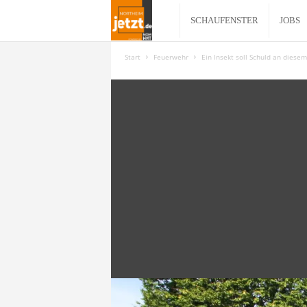
N
SCHAUFENSTER
JOBS
o
Start
Feuerwehr
Ein Insekt soll Schuld an diese
r
t
h
e
i
m
j