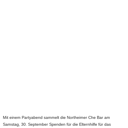
e
t
z
t
Mit einem Partyabend sammelt die Northeimer Che Bar am
Samstag, 30. September Spenden für die Elternhilfe für das