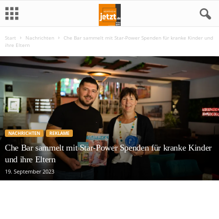
Start
Nachrichten
Che Bar sammelt mit Star-Power Spenden für kranke Kinder und
N
ihre Eltern
o
r
t
h
NACHRICHTEN
REKLAME
e
Che Bar sammelt mit Star-Power Spenden für kranke Kinder
und ihre Eltern
i
19. September 2023
m
j