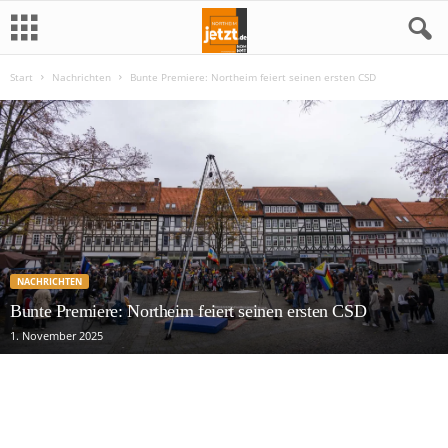
Start
Nachrichten
Bunte Premiere: Northeim feiert seinen ersten CSD
N
o
r
t
h
NACHRICHTEN
e
Bunte Premiere: Northeim feiert seinen ersten CSD
1. November 2025
i
m
j