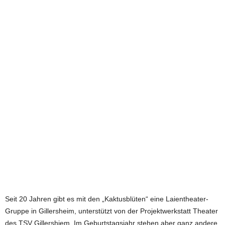
e
t
z
t
Seit 20 Jahren gibt es mit den „Kaktusblüten“ eine Laientheater-
Gruppe in Gillersheim, unterstützt von der Projektwerkstatt Theater
des TSV Gillershiem. Im Geburtstagsjahr stehen aber ganz andere