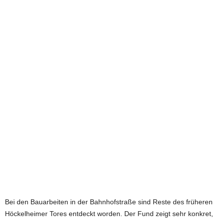
e
t
z
t
Bei den Bauarbeiten in der Bahnhofstraße sind Reste des früheren
Höckelheimer Tores entdeckt worden. Der Fund zeigt sehr konkret,