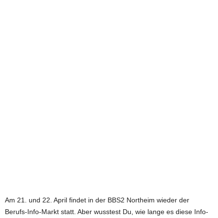
e
t
z
t
Am 21. und 22. April findet in der BBS2 Northeim wieder der
Berufs-Info-Markt statt. Aber wusstest Du, wie lange es diese Info-