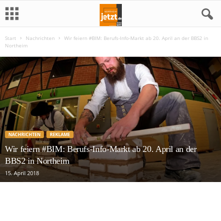
Start
Nachrichten
Wir feiern #BIM: Berufs-Info-Markt ab 20. April an der BBS2 in
N
Northeim
o
r
t
h
NACHRICHTEN
REKLAME
e
Wir feiern #BIM: Berufs-Info-Markt ab 20. April an der
BBS2 in Northeim
i
15. April 2018
m
j