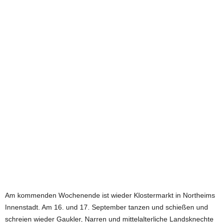
e
t
z
t
Am kommenden Wochenende ist wieder Klostermarkt in Northeims
Innenstadt. Am 16. und 17. September tanzen und schießen und
schreien wieder Gaukler, Narren und mittelalterliche Landsknechte