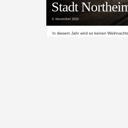
Stadt Northei
6. November 2020
In diesem Jahr wird es keinen Weihnachts
die Stadt Northeim nun als Organisator mit
betroffen. Hier wird weiterhin an einer Al
Stadtmarketing.
Grund für die Absage seien laut Stadt d
das Land Niedersachsen. Geplant war, den
der Fußgängerzone – am 1. Dezember 202
Verwandte Artikel
Mehr vom Autor