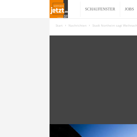
N
SCHAUFENSTER
JOBS
o
Start
Nachrichten
Stadt Northeim sagt Weihnac
r
t
h
e
i
m
j