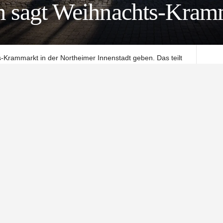
m sagt Weihnachts-Kram
-Krammarkt in der Northeimer Innenstadt geben. Das teilt
. Die traditionelle Münsterweihnacht ist hiervon nicht
ternative gearbeitet, hieß es zuletzt vom Northeimer
ie steigenden Corona-Zahlen und die Beschränkungen durch
 Krammarkt – eine Art Flohmarkt in der Winterzeit entlang
0 stattfinden zu lassen.