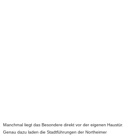
e
t
z
t
Manchmal liegt das Besondere direkt vor der eigenen Haustür.
Genau dazu laden die Stadtführungen der Northeimer