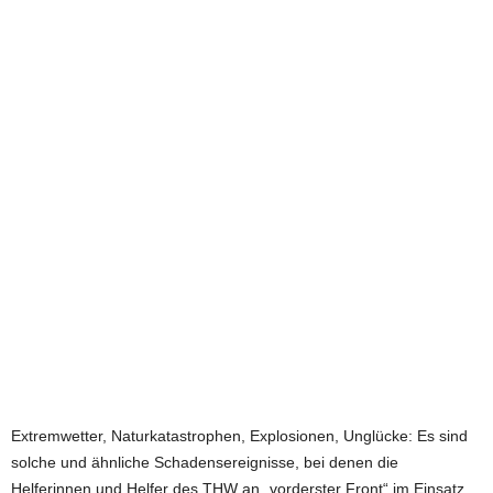
e
t
z
t
Extremwetter, Naturkatastrophen, Explosionen, Unglücke: Es sind
solche und ähnliche Schadensereignisse, bei denen die
Helferinnen und Helfer des THW an „vorderster Front“ im Einsatz