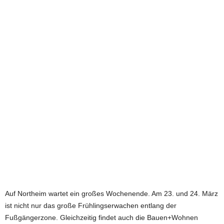
e
t
z
t
Auf Northeim wartet ein großes Wochenende. Am 23. und 24. März
ist nicht nur das große Frühlingserwachen entlang der
Fußgängerzone. Gleichzeitig findet auch die Bauen+Wohnen