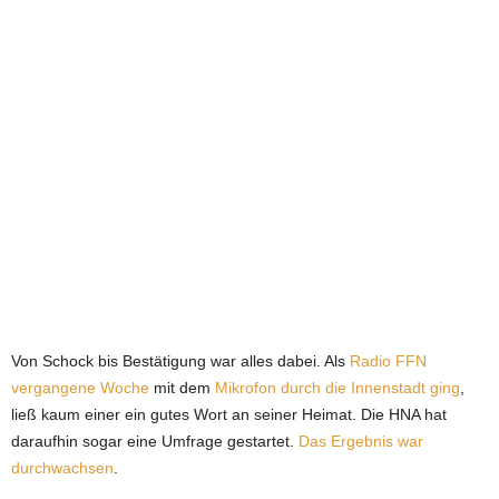
e
t
z
t
Von Schock bis Bestätigung war alles dabei. Als
Radio FFN
vergangene Woche
mit dem
Mikrofon durch die Innenstadt ging
,
ließ kaum einer ein gutes Wort an seiner Heimat. Die HNA hat
daraufhin sogar eine Umfrage gestartet.
Das Ergebnis war
durchwachsen
.