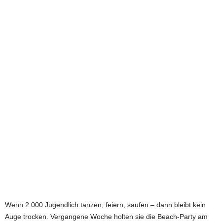
e
t
z
t
Wenn 2.000 Jugendlich tanzen, feiern, saufen – dann bleibt kein
Auge trocken. Vergangene Woche holten sie die Beach-Party am