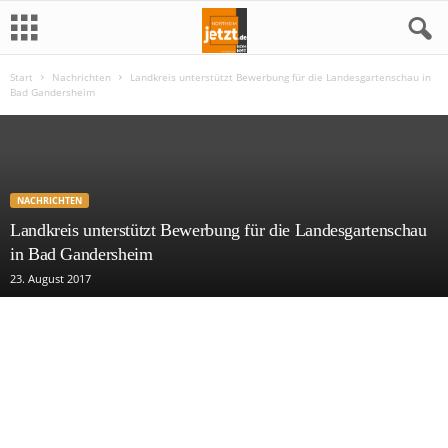
Start
Nachrichten
Landkreis unterstützt Bewerbung für die Landesgartenschau in
N
Bad Gandersheim
o
r
NACHRICHTEN
t
Landkreis unterstützt Bewerbung für die Landesgartenschau
in Bad Gandersheim
h
23. August 2017
e
i
m
j