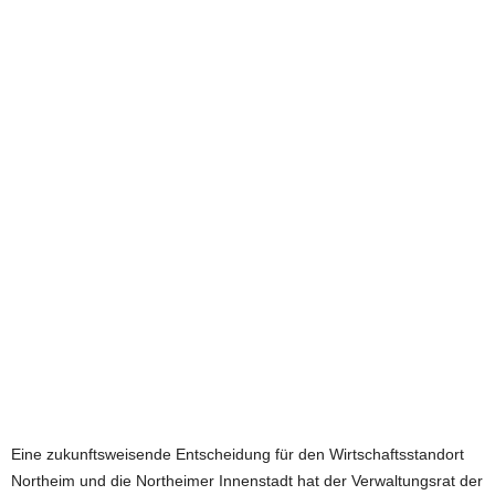
e
t
z
t
Eine zukunftsweisende Entscheidung für den Wirtschaftsstandort
Northeim und die Northeimer Innenstadt hat der Verwaltungsrat der