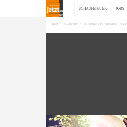
N
SCHAUFENSTER
JOBS
o
Start
Feuerwehr
Kellerbrand in Hohnstedt: Feuer
r
t
h
e
i
m
j