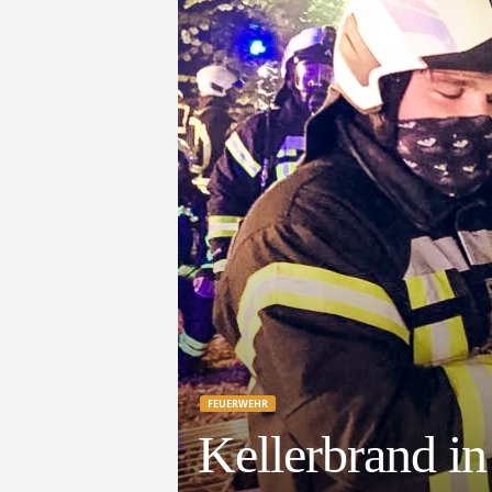
e
t
z
t
FEUERWEHR
Kellerbrand in