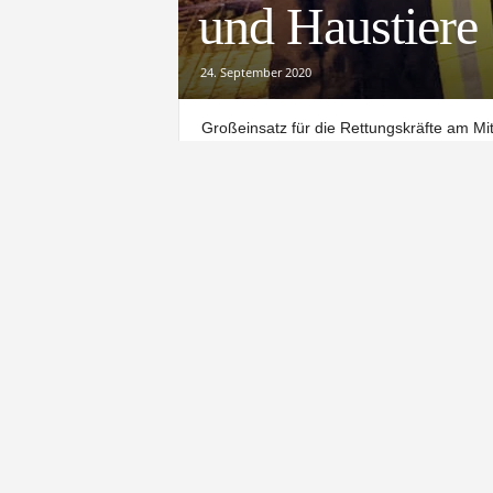
und Haustiere
24. September 2020
Großeinsatz für die Rettungskräfte am Mi
Mehrfamilienhauses ein Feuer aus. Mehr
Laut Feuerwehr flüchteten sich vier Pers
Treppenhaus war ihnen bereits versperrt.