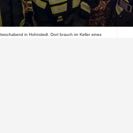
ttwochabend in Hohnstedt. Dort brauch im Keller eines
ere Personen waren in Gefahr.
onen mit einem Kleinkind auf den Balkon. Der Weg über das