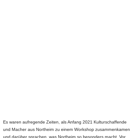
e
t
z
t
Es waren aufregende Zeiten, als Anfang 2021 Kulturschaffende
und Macher aus Northeim zu einem Workshop zusammenkamen
und darüber sprachen, was Northeim so besonders macht. Vor