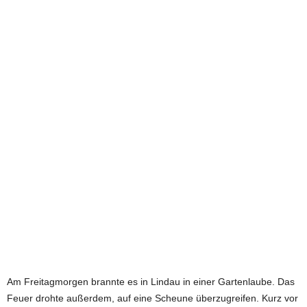
e
t
z
t
Am Freitagmorgen brannte es in Lindau in einer Gartenlaube. Das
Feuer drohte außerdem, auf eine Scheune überzugreifen. Kurz vor