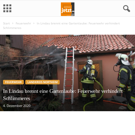
Start
Feuerwehr
In Lindau brennt eine Gartenlaube: Feuerwehr verhindert
N
Schlimmeres
o
r
t
h
FEUERWEHR
LANDKREIS NORTHEIM
e
In Lindau brennt eine Gartenlaube: Feuerwehr verhindert
Schlimmeres
i
4. Dezember 2020
m
j