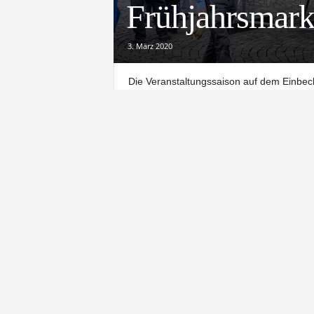
Frühjahrsmark
3. März 2020
Die Veranstaltungssaison auf dem Einbeck
traditionellen Frühjahrsmarkt. Schaustell
16. März wieder zu einem buntem Jahrmark
Traditionsveranstaltung und hat gemeinsa
Sonntag organisiert. Rund 40 Geschäfte ö
und laden zum Einkaufsvergnügen ein.
30 Stände
Andreas Krummacker organisiert den Früh
selbst weist eine hundertjährige Traditio
facettenreich zusammengestellt: Fahrges
Lange Brücke zum Möncheplatz führt der 