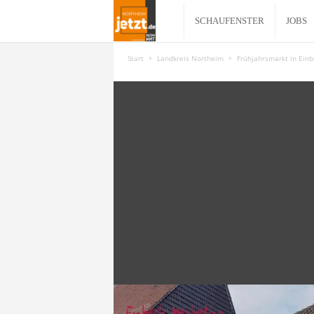
N
SCHAUFENSTER
JOBS
o
Start
Landkreis Northeim
Frühjahrsmarkt in Einb
r
t
h
e
i
m
j