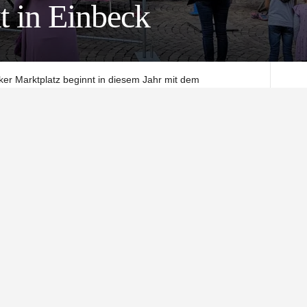
t in Einbeck
er Marktplatz beginnt in diesem Jahr mit dem
er und Veranstalter Andreas Krummacker lädt für den 13. bis
t ein. Einbeck Marketing unterstützt die
m mit den Einzelhändlern der Stadt einen verkaufsoffenen
ffnen am Sonntag, 15. März von 13 bis 18 Uhr ihre Türen
jahrsmarkt seit mehr als 15 Jahren. Die Veranstaltung
n auf. Auch in diesem Jahr ist das Programm wieder
chäfte, Handwerk, Food-Stände – vom Marktplatz durch die
Weg mit 30 Ständen durch die Einbecker Innenstadt.