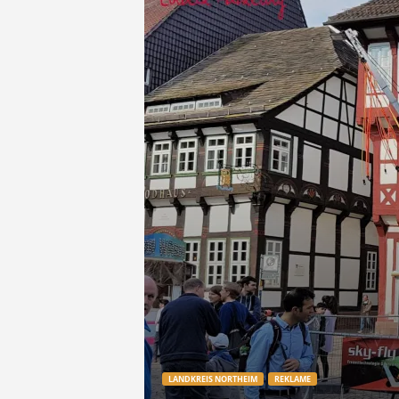
e
t
z
t
LANDKREIS NORTHEIM
REKLAME