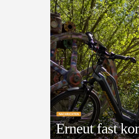
e
t
z
t
NACHRICHTEN
Erneut fast ko