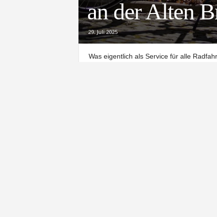
an der Alten 
29. Juli 2025
Was eigentlich als Service für alle Radfa
einmal mehr mutwillig zunichtegemacht. An
nahezu das komplette Werkzeug gestohle
nutzbar, aber sinnbildlich für das, was von 
Der Jugendbeirat der Stadt zeigt sich frus
Werkzeug mehr besorgen“, heißt es von de
dass die Station, die eigentlich rund um d
von Diebstahl und Zerstörung wurde.
Erst Mitte Juni hatten die Mitglieder des J
bestückt, nachdem kurz nach der ersten A
waren. Damals wie heute war das Konzept si
unterwegs eine Reparatur brauchen.