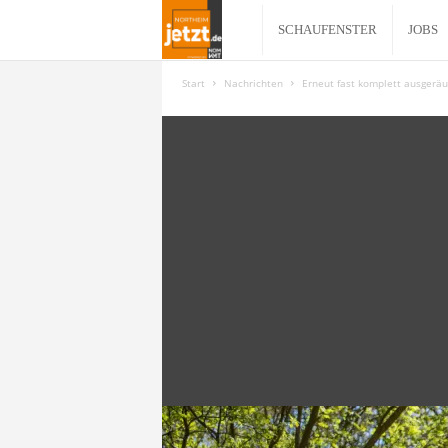
N
SCHAUFENSTER
JOBS
o
Start
Nachrichten
Erneut fast komplett ausgeräu
r
t
h
e
i
m
j