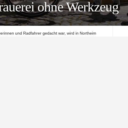
Brauerei ohne Werkzeug
hrerinnen und Radfahrer gedacht war, wird in Northeim
 der Radservicestation bei der Alten Brauerei ist erneut
n worden. Nur die Luftpumpe hängt noch. Einsam und
der Idee übrig ist.
triert und enttäuscht. „Wir werden vorerst kein neues
n jungen Engagierten. Zu groß ist der Ärger darüber,
ie Uhr kostenlos genutzt werden sollte, wieder einmal Opfer
ugendbeirats die Station mit viel Einsatz repariert und frisch
ufstellung bereits fast alle Werkzeuge verschwunden
mpel und gut: frei zugängliche Hilfe für alle, die