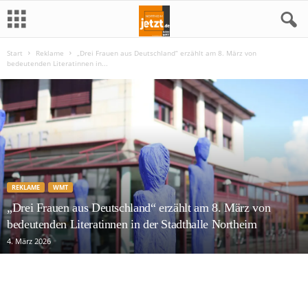
Start
Reklame
„Drei Frauen aus Deutschland“ erzählt am 8. März von
N
bedeutenden Literatinnen in...
o
r
t
h
REKLAME
WMT
e
„Drei Frauen aus Deutschland“ erzählt am 8. März von
bedeutenden Literatinnen in der Stadthalle Northeim
i
4. März 2026
m
j