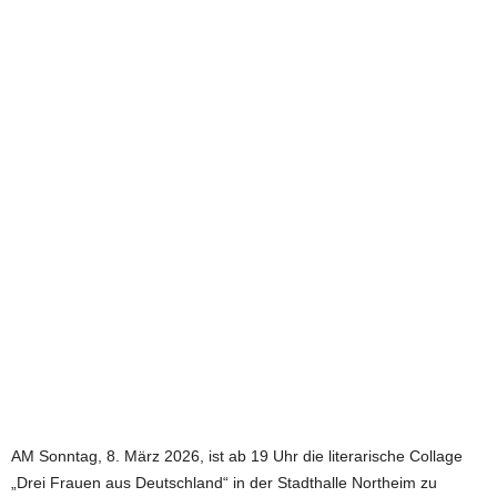
e
t
z
t
AM Sonntag, 8. März 2026, ist ab 19 Uhr die literarische Collage
„Drei Frauen aus Deutschland“ in der Stadthalle Northeim zu