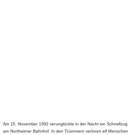
e
t
z
t
Am 15. November 1992 verunglückte in der Nacht ein Schnellzug
am Northeimer Bahnhof. In den Trümmern verloren elf Menschen