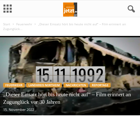
Start
Feuerwehr
„Dieser Einsatz hört bis heute nicht auf“ – Film erinnert an
N
Zugunglück...
o
r
t
h
FEUERWEHR
LANDKREIS NORTHEIM
NACHRICHTEN
REPORTAGE
e
„Dieser Einsatz hört bis heute nicht auf“ – Film erinnert an
Zugunglück vor 30 Jahren
i
15. November 2022
m
j