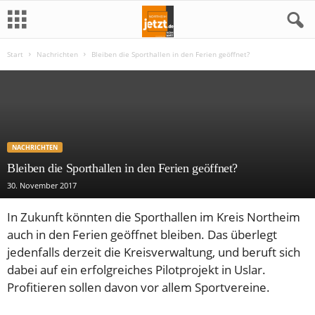
Start
Nachrichten
Bleiben die Sporthallen in den Ferien geöffnet?
N
o
r
NACHRICHTEN
t
Bleiben die Sporthallen in den Ferien geöffnet?
h
30. November 2017
e
In Zukunft könnten die Sporthallen im Kreis Northeim
auch in den Ferien geöffnet bleiben. Das überlegt
i
jedenfalls derzeit die Kreisverwaltung, und beruft sich
dabei auf ein erfolgreiches Pilotprojekt in Uslar.
m
Profitieren sollen davon vor allem Sportvereine.
j