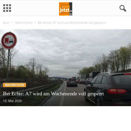
Start
Nachrichten
Bei Echte: A7 wird am Wochenende voll gesperrt
N
o
r
t
h
NACHRICHTEN
e
Bei Echte: A7 wird am Wochenende voll gesperrt
i
13. Mai 2020
m
j