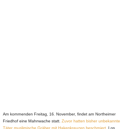
e
t
z
t
Am kommenden Freitag, 16. November, findet am Northeimer
Friedhof eine Mahnwache statt.
Zuvor hatten bisher unbekannte
Täter muslimische Gräber mit Hakenkreuzen beschmiert.
Los