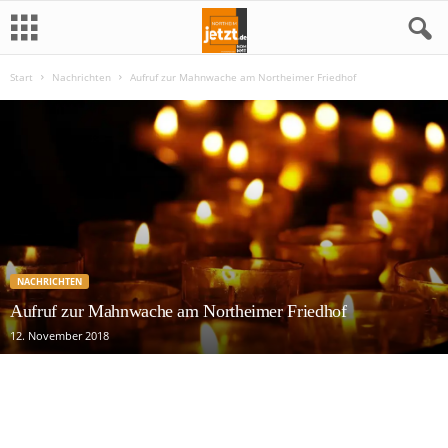
Start
Nachrichten
Aufruf zur Mahnwache am Northeimer Friedhof
N
o
r
t
h
NACHRICHTEN
e
Aufruf zur Mahnwache am Northeimer Friedhof
12. November 2018
i
m
j