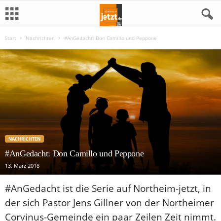
Start
Nachrichten
#AnGedacht: Don Camillo und Peppone
N
o
r
t
h
NACHRICHTEN
e
#AnGedacht: Don Camillo und Peppone
13. März 2018
i
#AnGedacht ist die Serie auf Northeim-jetzt, in
m
der sich Pastor Jens Gillner von der Northeimer
j
Corvinus-Gemeinde ein paar Zeilen Zeit nimmt.