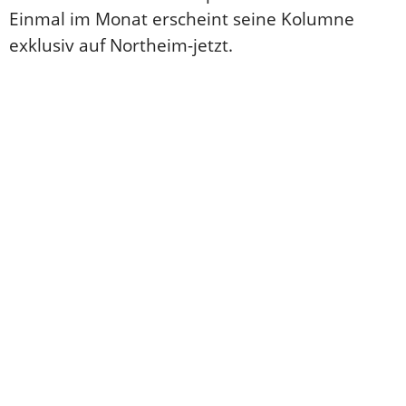
Einmal im Monat erscheint seine Kolumne
e
exklusiv auf Northeim-jetzt.
t
z
t