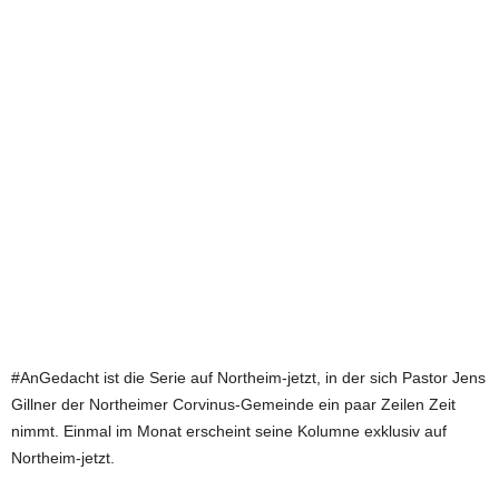
e
t
z
t
#AnGedacht ist die Serie auf Northeim-jetzt, in der sich Pastor Jens
Gillner der Northeimer Corvinus-Gemeinde ein paar Zeilen Zeit
nimmt. Einmal im Monat erscheint seine Kolumne exklusiv auf
Northeim-jetzt.