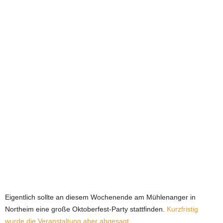
e
t
z
t
Eigentlich sollte an diesem Wochenende am Mühlenanger in
Northeim eine große Oktoberfest-Party stattfinden.
Kurzfristig
wurde die Veranstaltung aber abgesagt.