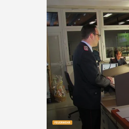
e
t
z
t
FEUERWEHR