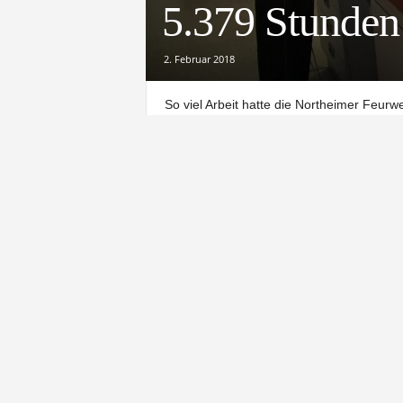
5.379 Stunden
2. Februar 2018
So viel Arbeit hatte die Northeimer Feurw
ehrenamtlichen Kräfte im vergangenen J
Arbeit, 65 pro Kamerad.
Funfzausenddre
Das ist beeindruckend, fanden auch die
Ortswehr. Gerade diese Veranstaltungen s
ist: mit ehrenamtlichen Mitgliedern und v
hinaus. Ehrungen, Berichte und Beförder
Grußworte anderer Branchen. Stadt, Polize
es Lob.
Beispiel?
Dr. Roy Kühne sagte Hallo (fasste sich kur