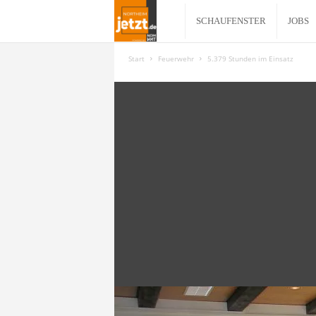
N
SCHAUFENSTER
JOBS
o
Start
Feuerwehr
5.379 Stunden im Einsatz
r
t
h
e
i
m
j