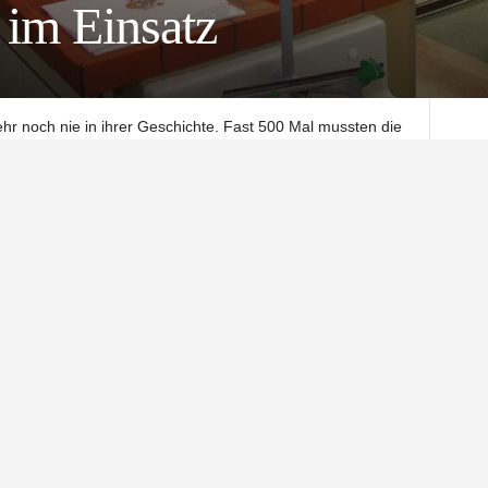
 im Einsatz
ehr noch nie in ihrer Geschichte. Fast 500 Mal mussten die
ahr und im ersten Monat 2018 ausrücken. 5.379 Stunden
ihundertneunundsiebzig
Stunden.
 Gäste der Jahreshautversammlung der Northeimer
ind es, die daran erinnert, das die Feuerwehr ein Verein
ielen Stunden engagement über die eigentliche Arbeit
ungen gehören zum Zeremoniell genau so dazu wie die
i, Politik – sie alle hatten etwas zu sagen. Und immer war
z). Die Polizei ist stolz auf die Zusammenarbeit mit der