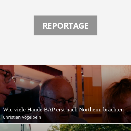
e
t
REPORTAGE
z
t
Wie viele Hände BAP erst nach Northeim brachten
Christian Vogelbein